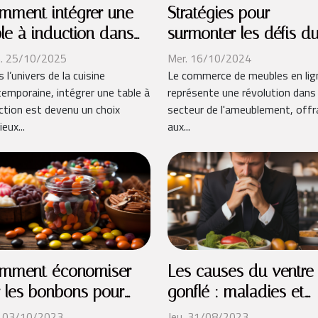
mment intégrer une
Stratégies pour
ble à induction dans
surmonter les défis d
e cuisine moderne ?
commerce de meuble
. 25/10/2025
Mer. 16/10/2024
en ligne
 l’univers de la cuisine
Le commerce de meubles en lig
emporaine, intégrer une table à
représente une révolution dans 
ction est devenu un choix
secteur de l'ameublement, offr
ieux...
aux...
mment économiser
Les causes du ventre
r les bonbons pour
gonflé : maladies et
lloween
troubles sous-jacents
. 03/10/2023
Jeu. 31/08/2023