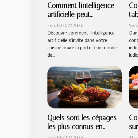
Comment l'intelligence
Co
artificielle peut
ta
révolutionner votre
un
Lun. 02/02/2026
Sam
cuisine ?
Découvrir comment l'intelligence
Dans
artificielle s'invite dans votre
cont
cuisine ouvre la porte à un monde
indu
de...
judic
Quels sont les cépages
Co
les plus connus en
su
matière de vin ?
Ha
Lun. 09/10/2023
Mar