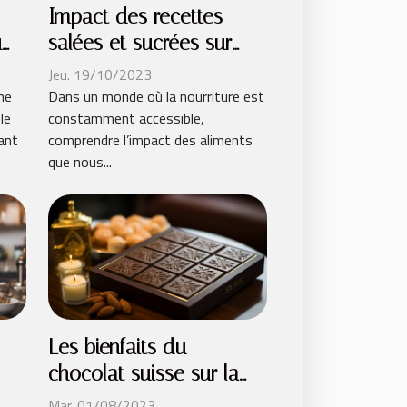
Impact des recettes
salées et sucrées sur
u
notre santé
s
Jeu. 19/10/2023
Dans un monde où la nourriture est
ne
constamment accessible,
le
comprendre l’impact des aliments
ant
que nous...
Les bienfaits du
chocolat suisse sur la
santé
Mar. 01/08/2023