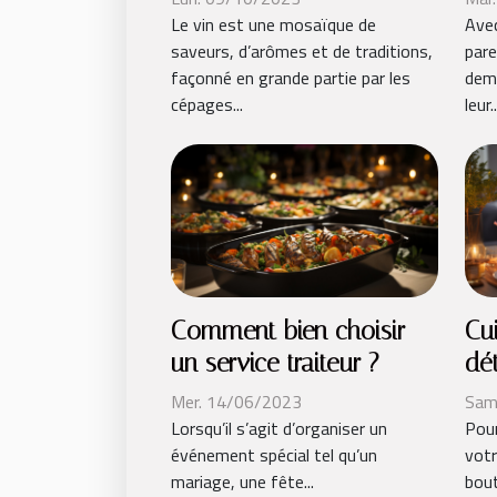
Le vin est une mosaïque de
Avec
saveurs, d’arômes et de traditions,
par
façonné en grande partie par les
dem
cépages...
leur..
Comment bien choisir
Cu
un service traiteur ?
dét
Se
Mer. 14/06/2023
Sam
Lorsqu’il s’agit d’organiser un
Pour
événement spécial tel qu’un
votr
mariage, une fête...
bout