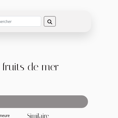
 fruits de mer
emeure
Similaire