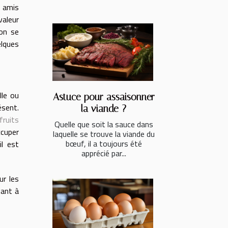
e amis
valeur
 on se
elques
lle ou
Astuce pour assaisonner
ésent.
la viande ?
fruits
Quelle que soit la sauce dans
ccuper
laquelle se trouve la viande du
bœuf, il a toujours été
il est
apprécié par...
ur les
tant à