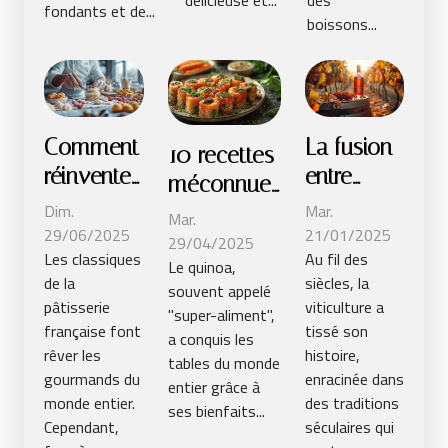
délicieuse et...
des
fondants et de...
boissons...
Comment
La fusion
10 recettes
réinventer
entre
méconnues
les
tradition
Dim.
Mar.
avec le
Mar.
classiques
viticole et
29/06/2025
21/01/2025
quinoa
29/04/2025
Les classiques
Au fil des
de la
innovation
Le quinoa,
pour
de la
siècles, la
souvent appelé
pâtisserie
moderne
surprendre
pâtisserie
viticulture a
"super-aliment",
française
vos
française font
tissé son
a conquis les
?
rêver les
histoire,
convives
tables du monde
gourmands du
enracinée dans
entier grâce à
monde entier.
des traditions
ses bienfaits...
Cependant,
séculaires qui