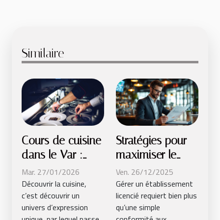
Similaire
Cours de cuisine
Stratégies pour
dans le Var :
maximiser le
David Millet
succès de votre
Mar. 27/01/2026
Ven. 26/12/2025
vous propose
établissement
Découvrir la cuisine,
Gérer un établissement
c’est découvrir un
licencié requiert bien plus
une expérience
licencié
univers d’expression
qu’une simple
sur-mesure
unique, par lequel passe
conformité aux