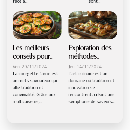
face à...
sont...
Les meilleurs
Exploration des
conseils pour
méthodes
réussir des
traditionnelles de
Ven. 29/11/2024
Jeu. 14/11/2024
courgettes
cuisson des
La courgette farcie est
L'art culinaire est un
un mets savoureux qui
domaine où tradition et
farcies au
cuisses de
allie tradition et
innovation se
multicuiseur
grenouille
convivialité. Grâce aux
rencontrent, créant une
multicuiseurs,...
symphonie de saveurs...