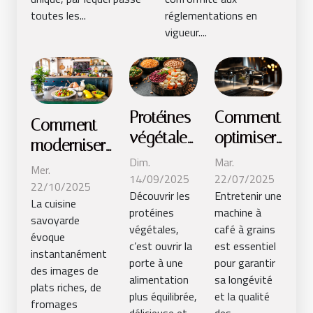
unique !
toutes les...
réglementations en
vigueur....
Protéines
Comment
Comment
végétales
optimiser
moderniser
: recettes
la durée
Dim.
Mar.
les plats
Mer.
faciles
de vie de
14/09/2025
22/07/2025
traditionnels
22/10/2025
Découvrir les
Entretenir une
pour tous
votre
La cuisine
savoyards ?
protéines
machine à
les jours
machine
savoyarde
végétales,
café à grains
évoque
à café à
c’est ouvrir la
est essentiel
instantanément
grains ?
porte à une
pour garantir
des images de
alimentation
sa longévité
plats riches, de
plus équilibrée,
et la qualité
fromages